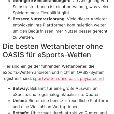
Geringere Einschränkungen:
Die Aneignung von
Selbstrestriktionen ist nicht notwendig, was vielen
Spielern mehr Flexibilität gibt.
Bessere Nutzererfahrung:
Viele dieser Anbieter
entwickeln ihre Plattformen kontinuierlich weiter,
um den Bedürfnissen ihrer Nutzer besser gerecht
zu werden.
Die besten Wettanbieter ohne
OASIS für eSports-Wetten
Hier sind einige der führenden Wettanbieter, die
eSports-Wetten anbieten und nicht im OASIS-System
registriert sind:
sportwetten ohne oasis paysafecard
Betway:
Bekannt für eine große Auswahl an
eSports und regelmäßig aktualisierte Quoten.
Unibet:
Bietet eine benutzerfreundliche Plattform
und eine Vielzahl an Wettoptionen.
Betsafe:
Überzeugt durch attraktive Quoten und