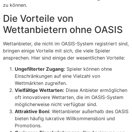
zu können.
Die Vorteile von
Wettanbietern ohne OASIS
Wettanbieter, die nicht im OASIS-System registriert sind,
bringen einige Vorteile mit sich, die viele Spieler
ansprechen. Hier sind einige der wesentlichen Vorteile:
Ungefilterter Zugang:
Spieler können ohne
Einschränkungen auf eine Vielzahl von
Wettmärkten zugreifen.
Vielfältige Wettarten:
Diese Anbieter ermöglichen
oft innovativere Wettarten, die im OASIS-System
möglicherweise nicht verfügbar sind.
Attraktive Boni:
Wettanbieter außerhalb des OASIS
bieten häufig lukrative Willkommensboni und
Promotions.